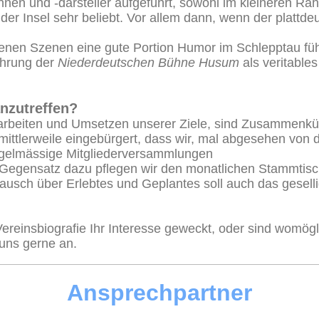
innen und -darsteller aufgeführt, sowohl im kleineren Ra
der Insel sehr beliebt. Vor allem dann, wenn der platt
enen Szenen eine gute Portion Humor im Schlepptau füh
ührung der
Niederdeutschen Bühne Husum
als veritable
nzutreffen?
arbeiten und Umsetzen unserer Ziele, sind Zusammenkü
mittlerweile eingebürgert, dass wir, mal abgesehen von d
gelmässige Mitgliederversammlungen
 Gegensatz dazu pflegen wir den monatlichen Stammtisc
ausch über Erlebtes und Geplantes soll auch das gesell
Vereinsbiografie Ihr Interesse geweckt, oder sind womög
uns gerne an.
Ansprechpartner