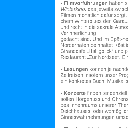
• Filmvorführungen
haben si
Winterkino
, das jeweils zwis
Filmen monatlich dafür sorgt,
chem Winterblues den Garau
und recht in die sakrale Atm
Verinnerlichung
gedacht sind. Und im Spät-he
Norderhafen beinhaltet Köst
Strandcafé „Halligblick“ und
Restaurant „Zur Nordsee“. E
• Lesungen
können je nachdem
Zeitreisen insofern unser Pr
ein konkretes Buch. Musikali
• Konzerte
finden tendenziell 
sollen Hörgenuss und Ohrensc
des Innenraums unserer Ther
Deichhauses, oder womöglich 
Sinneswahrnehmungen umso