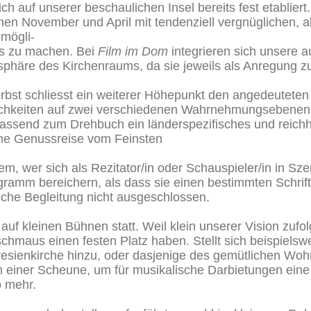
ch auf unserer beschaulichen Insel bereits fest etablier
chen November und April mit tendenziell vergnüglichen, 
 mögli-
s zu machen. Bei
Film im Dom
integrieren sich unsere a
osphäre des Kirchenraums, da sie jeweils als Anregung
rbst schliesst ein weiterer Höhepunkt den angedeuteten
lichkeiten auf zwei verschiedenen Wahrnehmungsebenen
 passend zum Drehbuch ein länderspezifisches und reich
ine Genussreise vom Feinsten
, wer sich als Rezitator/in oder Schauspieler/in in Szen
ogramm bereichern, als dass sie einen bestimmten Schrif
sche Begleitung nicht ausgeschlossen.
auf kleinen Bühnen statt. Weil klein unserer Vision zufolg
hmaus einen festen Platz haben. Stellt sich beispielsw
esienkirche hinzu, oder dasjenige des gemütlichen Woh
einer Scheune, um für musikalische Darbietungen eine 
 mehr.